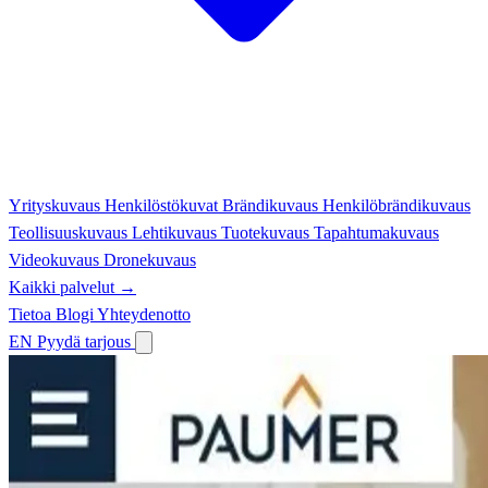
Yrityskuvaus
Henkilöstökuvat
Brändikuvaus
Henkilöbrändikuvaus
Teollisuuskuvaus
Lehtikuvaus
Tuotekuvaus
Tapahtumakuvaus
Videokuvaus
Dronekuvaus
Kaikki palvelut →
Tietoa
Blogi
Yhteydenotto
EN
Pyydä tarjous