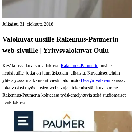
Julkaistu 31. elokuuta 2018
Valokuvat uusille Rakennus-Paumerin
web-sivuille | Yritysvalokuvat Oulu
Kesäkuussa kuvasin valokuvat
Rakennus-Paumerin
uusille
nettisivuille, jotka on juuri äskettäin julkaistu. Kuvaukset tehtiin
yhteistyössä markkinointiviestintätoimisto
Design Valkean
kanssa,
joka vastasi myös uusien websivujen tekemisestä. Kuvasimme
Rakennus-Paumerin kohteessa työskentelykuvia sekä studiomaiset
henkilökuvat.