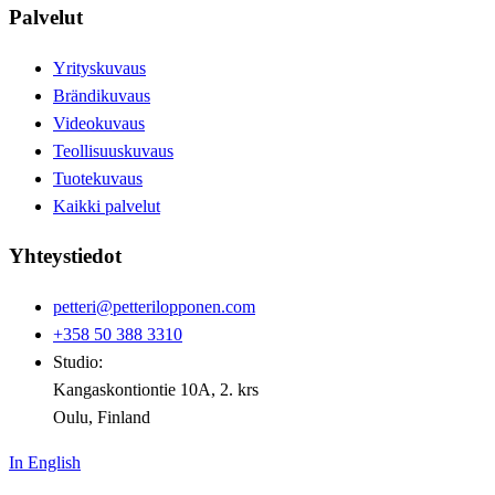
Palvelut
Yrityskuvaus
Brändikuvaus
Videokuvaus
Teollisuuskuvaus
Tuotekuvaus
Kaikki palvelut
Yhteystiedot
petteri@petterilopponen.com
+358 50 388 3310
Studio:
Kangaskontiontie 10A, 2. krs
Oulu, Finland
In English