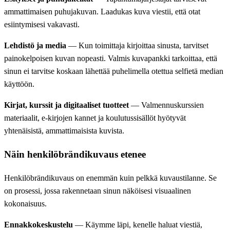
ammattimaisen puhujakuvan. Laadukas kuva viestii, että otat
esiintymisesi vakavasti.
Lehdistö ja media
— Kun toimittaja kirjoittaa sinusta, tarvitset
painokelpoisen kuvan nopeasti. Valmis kuvapankki tarkoittaa, että
sinun ei tarvitse koskaan lähettää puhelimella otettua selfietä median
käyttöön.
Kirjat, kurssit ja digitaaliset tuotteet
— Valmennuskurssien
materiaalit, e-kirjojen kannet ja koulutussisällöt hyötyvät
yhtenäisistä, ammattimaisista kuvista.
Näin henkilöbrändikuvaus etenee
Henkilöbrändikuvaus on enemmän kuin pelkkä kuvaustilanne. Se
on prosessi, jossa rakennetaan sinun näköisesi visuaalinen
kokonaisuus.
Ennakkokeskustelu
— Käymme läpi, kenelle haluat viestiä,