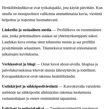
Henkilöbrändikuvat ovat työkalupakki, jota käytät päivittäin. Kun
sinulla on monipuolinen valikoima ammattimaisia kuvia, viestintä
helpottuu ja nopeutuu huomattavasti.
LinkedIn ja sosiaalinen media
— Profiilikuva on ensimmäinen
asia, jonka potentiaalinen asiakas tai yhteistyökumppani näkee.
Laadukas kuva erottaa sinut tuhansista muista ja saa profiilisi
pysäyttämään selaamisen. Tilannekuvat toimivat erinomaisesti
julkaisujen kuvituksena.
Verkkosivut ja blogi
— Omat kuvat about-sivulla, blogissa ja
palvelukuvauksissa tekevät sinusta lähestyttävän ja todellisen.
Kuvapankkikuvat eivät rakenna henkilöbrändiä.
Uutiskirjeet ja sähköpostiviestintä
— Kasvokuvalla varustettu
uutiskirje tai sähköpostin allekirjoitus rakentaa luottamusta
vastaanottajaan jo ennen ensimmäistä tapaamista.
Esitykset ja puhujakeikat
— Tapahtumajärjestäjät tarvitsevat