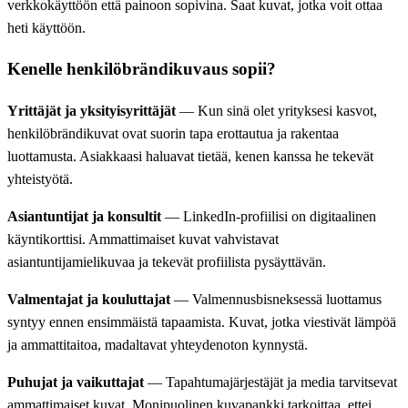
verkkokäyttöön että painoon sopivina. Saat kuvat, jotka voit ottaa
heti käyttöön.
Kenelle henkilöbrändikuvaus sopii?
Yrittäjät ja yksityisyrittäjät
— Kun sinä olet yrityksesi kasvot,
henkilöbrändikuvat ovat suorin tapa erottautua ja rakentaa
luottamusta. Asiakkaasi haluavat tietää, kenen kanssa he tekevät
yhteistyötä.
Asiantuntijat ja konsultit
— LinkedIn-profiilisi on digitaalinen
käyntikorttisi. Ammattimaiset kuvat vahvistavat
asiantuntijamielikuvaa ja tekevät profiilista pysäyttävän.
Valmentajat ja kouluttajat
— Valmennusbisneksessä luottamus
syntyy ennen ensimmäistä tapaamista. Kuvat, jotka viestivät lämpöä
ja ammattitaitoa, madaltavat yhteydenoton kynnystä.
Puhujat ja vaikuttajat
— Tapahtumajärjestäjät ja media tarvitsevat
ammattimaiset kuvat. Monipuolinen kuvapankki tarkoittaa, ettei