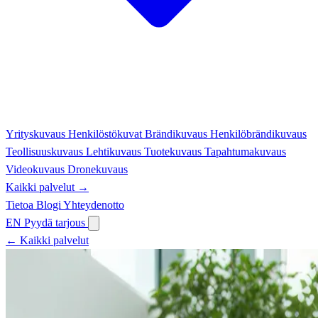
Yrityskuvaus
Henkilöstökuvat
Brändikuvaus
Henkilöbrändikuvaus
Teollisuuskuvaus
Lehtikuvaus
Tuotekuvaus
Tapahtumakuvaus
Videokuvaus
Dronekuvaus
Kaikki palvelut →
Tietoa
Blogi
Yhteydenotto
EN
Pyydä tarjous
← Kaikki palvelut