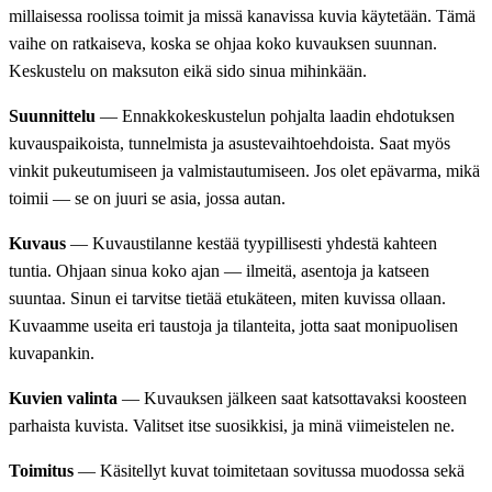
millaisessa roolissa toimit ja missä kanavissa kuvia käytetään. Tämä
vaihe on ratkaiseva, koska se ohjaa koko kuvauksen suunnan.
Keskustelu on maksuton eikä sido sinua mihinkään.
Suunnittelu
— Ennakkokeskustelun pohjalta laadin ehdotuksen
kuvauspaikoista, tunnelmista ja asustevaihtoehdoista. Saat myös
vinkit pukeutumiseen ja valmistautumiseen. Jos olet epävarma, mikä
toimii — se on juuri se asia, jossa autan.
Kuvaus
— Kuvaustilanne kestää tyypillisesti yhdestä kahteen
tuntia. Ohjaan sinua koko ajan — ilmeitä, asentoja ja katseen
suuntaa. Sinun ei tarvitse tietää etukäteen, miten kuvissa ollaan.
Kuvaamme useita eri taustoja ja tilanteita, jotta saat monipuolisen
kuvapankin.
Kuvien valinta
— Kuvauksen jälkeen saat katsottavaksi koosteen
parhaista kuvista. Valitset itse suosikkisi, ja minä viimeistelen ne.
Toimitus
— Käsitellyt kuvat toimitetaan sovitussa muodossa sekä