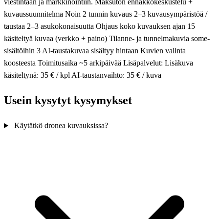
viestintään ja markkinointiin. Maksuton ennakkokeskustelu +
kuvaussuunnitelma Noin 2 tunnin kuvaus 2–3 kuvausympäristöä /
taustaa 2–3 asukokonaisuutta Ohjaus koko kuvauksen ajan 15
käsiteltyä kuvaa (verkko + paino) Tilanne- ja tunnelmakuvia some-
sisältöihin 3 AI-taustakuvaa sisältyy hintaan Kuvien valinta
koosteesta Toimitusaika ~5 arkipäivää Lisäpalvelut: Lisäkuva
käsiteltynä: 35 € / kpl AI-taustanvaihto: 35 € / kuva
Usein kysytyt kysymykset
Käytätkö dronea kuvauksissa?