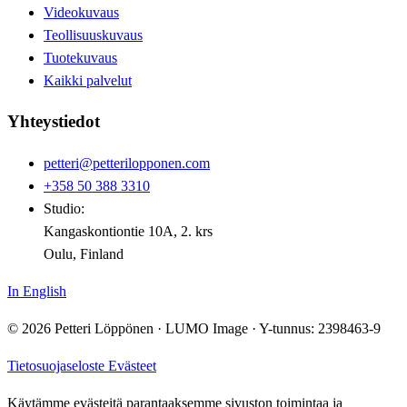
Videokuvaus
Teollisuuskuvaus
Tuotekuvaus
Kaikki palvelut
Yhteystiedot
petteri@petterilopponen.com
+358 50 388 3310
Studio:
Kangaskontiontie 10A, 2. krs
Oulu, Finland
In English
© 2026 Petteri Löppönen · LUMO Image · Y-tunnus: 2398463-9
Tietosuojaseloste
Evästeet
Käytämme evästeitä parantaaksemme sivuston toimintaa ja