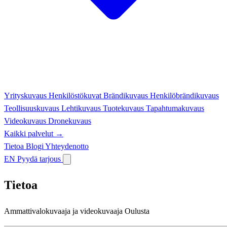
Yrityskuvaus
Henkilöstökuvat
Brändikuvaus
Henkilöbrändikuvaus
Teollisuuskuvaus
Lehtikuvaus
Tuotekuvaus
Tapahtumakuvaus
Videokuvaus
Dronekuvaus
Kaikki palvelut →
Tietoa
Blogi
Yhteydenotto
EN
Pyydä tarjous
Tietoa
Ammattivalokuvaaja ja videokuvaaja Oulusta