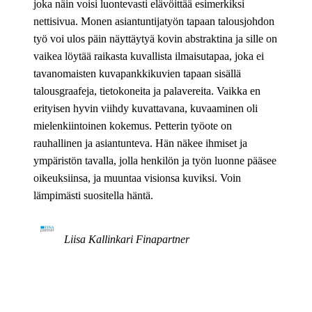
joka näin voisi luontevasti elävöittää esimerkiksi
nettisivua. Monen asiantuntijatyön tapaan talousjohdon
työ voi ulos päin näyttäytyä kovin abstraktina ja sille on
vaikea löytää raikasta kuvallista ilmaisutapaa, joka ei
tavanomaisten kuvapankkikuvien tapaan sisällä
talousgraafeja, tietokoneita ja palavereita. Vaikka en
erityisen hyvin viihdy kuvattavana, kuvaaminen oli
mielenkiintoinen kokemus. Petterin työote on
rauhallinen ja asiantunteva. Hän näkee ihmiset ja
ympäristön tavalla, jolla henkilön ja työn luonne pääsee
oikeuksiinsa, ja muuntaa visionsa kuviksi. Voin
lämpimästi suositella häntä.
Liisa Kallinkari
Finapartner