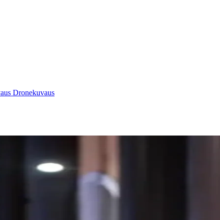
vaus
Dronekuvaus