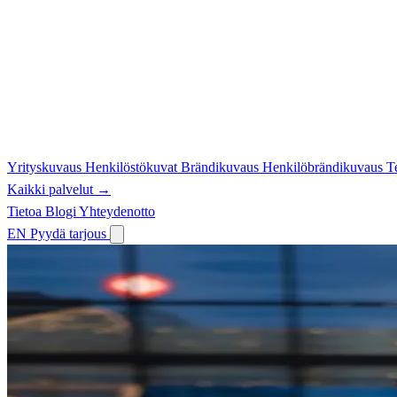
Yrityskuvaus
Henkilöstökuvat
Brändikuvaus
Henkilöbrändikuvaus
T
Kaikki palvelut →
Tietoa
Blogi
Yhteydenotto
EN
Pyydä tarjous