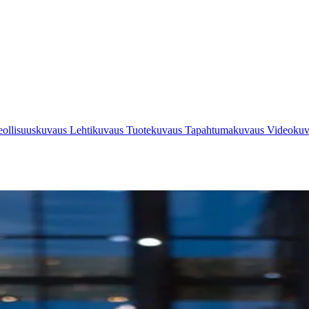
eollisuuskuvaus
Lehtikuvaus
Tuotekuvaus
Tapahtumakuvaus
Videoku