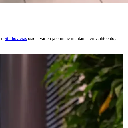
den
Studiovieras
osiota varten ja otimme muutamia eri vaihtoehtoja