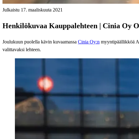
Julkaistu 17. maaliskuuta 2021
Henkilökuvaa Kauppalehteen | Cinia Oy 
Joulukuun puolella kävin kuvaamassa
Cinia Oy:n
myyntipäällikköä A
valittavaksi lehteen.