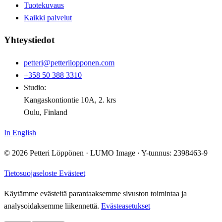
Tuotekuvaus
Kaikki palvelut
Yhteystiedot
petteri@petterilopponen.com
+358 50 388 3310
Studio:
Kangaskontiontie 10A, 2. krs
Oulu, Finland
In English
© 2026 Petteri Löppönen · LUMO Image · Y-tunnus: 2398463-9
Tietosuojaseloste
Evästeet
Käytämme evästeitä parantaaksemme sivuston toimintaa ja
analysoidaksemme liikennettä.
Evästeasetukset