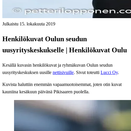
Julkaistu 15. lokakuuta 2019
Henkilökuvat Oulun seudun
uusyrityskeskukselle | Henkilökuvat Oulu
Kesällä kuvasin henkilökuvat ja ryhmäkuvan Oulun seudun
uusyrityskeskuksen uusille
nettisivuille
. Sivut toteutti
Lucci Oy
.
Kuvista haluttiin enemmän vapaamuotoisemmat, joten otin kuvat
kauniina kesäkuun päivänä Pikisaaren puolella.