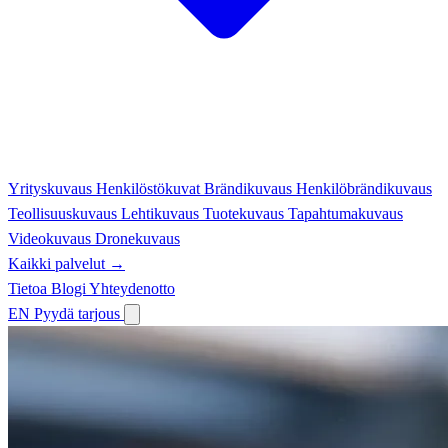
Yrityskuvaus
Henkilöstökuvat
Brändikuvaus
Henkilöbrändikuvaus
Teollisuuskuvaus
Lehtikuvaus
Tuotekuvaus
Tapahtumakuvaus
Videokuvaus
Dronekuvaus
Kaikki palvelut →
Tietoa
Blogi
Yhteydenotto
EN
Pyydä tarjous