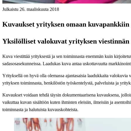
Julkaistu 26. maaliskuuta 2018
Kuvaukset yrityksen omaan kuvapankkiin |
Yksilölliset valokuvat yrityksen viestinnän 
Kuva viestittää yrityksestä ja sen toiminnasta enemmän kuin kirjoitetu
sadasosasekunneissa. Laadukas kuva antaa uskottavuutta markkinointivi
Yrityksellä on hyvä olla olemassa ajantasaisia laadukkaita valokuvia vie
yrityksen toiminnasta, henkilöstön työskentelystä, palveluista ja yrityks
Kuvaukset voidaan tehdä täysin dokumentaarisena kuvauksena, jolloin k
vaikuttaa kuvan sisältöön kuten ihmisten eleisiin, ilmeisiin ja asentoi
toiminnasta ja halutuista kuvauskohteista.