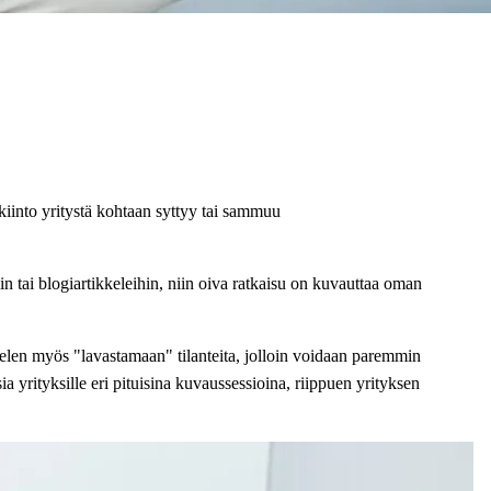
kiinto yritystä kohtaan syttyy tai sammuu
iin tai blogiartikkeleihin, niin oiva ratkaisu on kuvauttaa oman
telen myös "lavastamaan" tilanteita, jolloin voidaan paremmin
a yrityksille eri pituisina kuvaussessioina, riippuen yrityksen