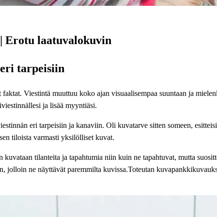
 Erotu laatuvalokuvin
eri tarpeisiin
t faktat. Viestintä muuttuu koko ajan visuaalisempaa suuntaan ja mielen
estinnällesi ja lisää myyntiäsi.
stinnän eri tarpeisiin ja kanaviin. Oli kuvatarve sitten someen, esitteis
en tiloista varmasti yksilölliset kuvat.
uvataan tilanteita ja tapahtumia niin kuin ne tapahtuvat, mutta suosit
hin, jolloin ne näyttävät paremmilta kuvissa.Toteutan kuvapankkikuvauksi