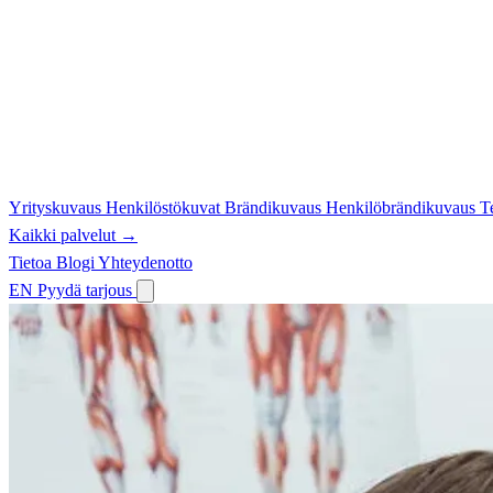
Yrityskuvaus
Henkilöstökuvat
Brändikuvaus
Henkilöbrändikuvaus
T
Kaikki palvelut →
Tietoa
Blogi
Yhteydenotto
EN
Pyydä tarjous