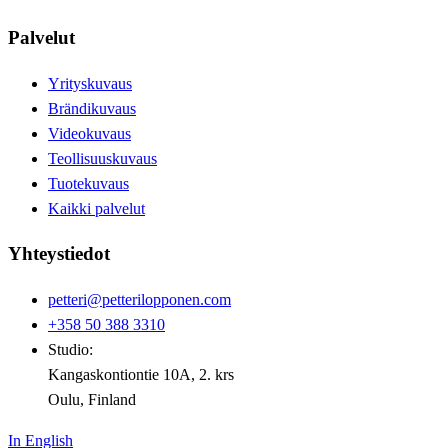
Palvelut
Yrityskuvaus
Brändikuvaus
Videokuvaus
Teollisuuskuvaus
Tuotekuvaus
Kaikki palvelut
Yhteystiedot
petteri@petterilopponen.com
+358 50 388 3310
Studio:
Kangaskontiontie 10A, 2. krs
Oulu, Finland
In English