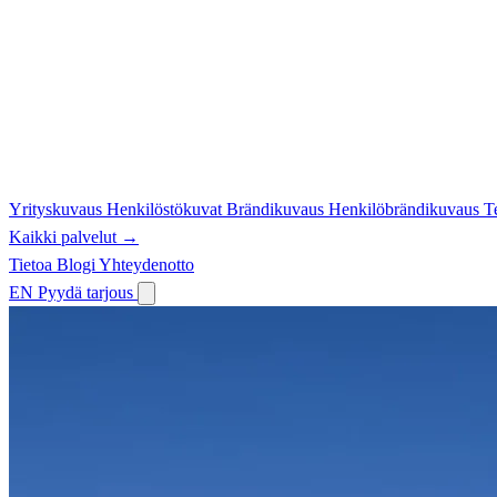
Yrityskuvaus
Henkilöstökuvat
Brändikuvaus
Henkilöbrändikuvaus
T
Kaikki palvelut →
Tietoa
Blogi
Yhteydenotto
EN
Pyydä tarjous