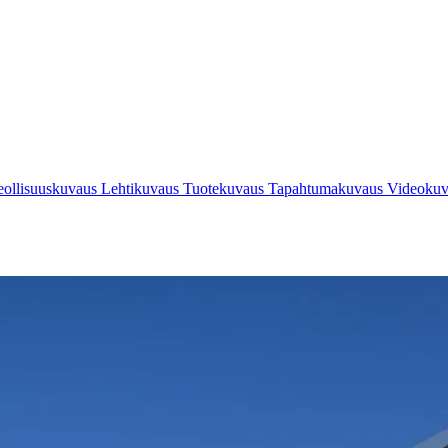
eollisuuskuvaus
Lehtikuvaus
Tuotekuvaus
Tapahtumakuvaus
Videoku