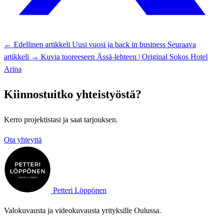
← Edellinen artikkeli
Uusi vuosi ja back in business
Seuraava
artikkeli →
Kuvia tuoreeseen Ässä-lehteen | Original Sokos Hotel
Arina
Kiinnostuitko yhteistyöstä?
Kerro projektistasi ja saat tarjouksen.
Ota yhteyttä
Petteri Löppönen
Valokuvausta ja videokuvausta yrityksille Oulussa.