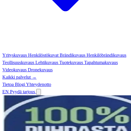
Yrityskuvaus
Henkilöstökuvat
Brändikuvaus
Henkilöbrändikuvaus
Teollisuuskuvaus
Lehtikuvaus
Tuotekuvaus
Tapahtumakuvaus
Videokuvaus
Dronekuvaus
Kaikki palvelut →
Tietoa
Blogi
Yhteydenotto
EN
Pyydä tarjous