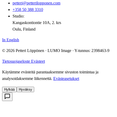
petteri@petterilopponen.com
+358 50 388 3310
Studio:
Kangaskontiontie 10A, 2. krs
Oulu, Finland
In English
© 2026 Petteri Löppönen · LUMO Image · Y-tunnus: 2398463-9
Tietosuojaseloste
Evästeet
Käytämme evästeitä parantaaksemme sivuston toimintaa ja
analysoidaksemme liikennettä.
Evästeasetukset
Hylkää
Hyväksy