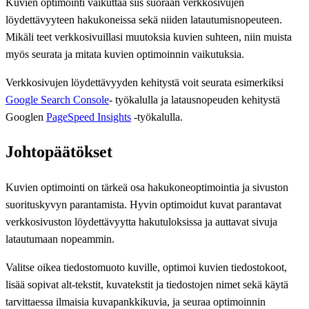
Kuvien optimointi vaikuttaa siis suoraan verkkosivujen
löydettävyyteen hakukoneissa sekä niiden latautumisnopeuteen.
Mikäli teet verkkosivuillasi muutoksia kuvien suhteen, niin muista
myös seurata ja mitata kuvien optimoinnin vaikutuksia.
Verkkosivujen löydettävyyden kehitystä voit seurata esimerkiksi
Google Search Console
- työkalulla ja latausnopeuden kehitystä
Googlen
PageSpeed Insights
-työkalulla.
Johtopäätökset
Kuvien optimointi on tärkeä osa hakukoneoptimointia ja sivuston
suorituskyvyn parantamista. Hyvin optimoidut kuvat parantavat
verkkosivuston löydettävyytta hakutuloksissa ja auttavat sivuja
latautumaan nopeammin.
Valitse oikea tiedostomuoto kuville, optimoi kuvien tiedostokoot,
lisää sopivat alt-tekstit, kuvatekstit ja tiedostojen nimet sekä käytä
tarvittaessa ilmaisia kuvapankkikuvia, ja seuraa optimoinnin