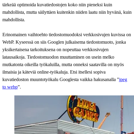
tärkeää optimoida kuvatiedostojen koko niin pieneksi kuin
mahdollista, mutta säilyttäen kuitenkin niiden laatu niin hyvänä, kuin
mahdollista.
Erinomainen vaihtoehto tiedostomuodoksi verkkosivujen kuvissa on
WebP. Kyseessä on siis Googlen julkaisema tiedostomuoto, jonka
yksikertaisena tarkoituksena on nopeuttaa verkkosivujen
latausaikoja. Tiedostomuodon muuttaminen on usein melko
mutkatonta oikeilla työkaluilla, mutta onneksi saatavilla on myös
ilmaisia ja käteviä online-työkaluja. Etsi itsellesi sopiva
kuvatiedoston muuntotyökalu Googlesta vaikka hakusanalla ”
jpeg
to webp
”.