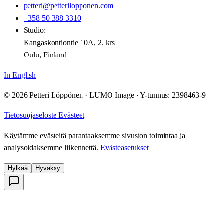
petteri@petterilopponen.com
+358 50 388 3310
Studio:
Kangaskontiontie 10A, 2. krs
Oulu, Finland
In English
© 2026 Petteri Löppönen · LUMO Image · Y-tunnus: 2398463-9
Tietosuojaseloste
Evästeet
Käytämme evästeitä parantaaksemme sivuston toimintaa ja
analysoidaksemme liikennettä.
Evästeasetukset
Hylkää
Hyväksy