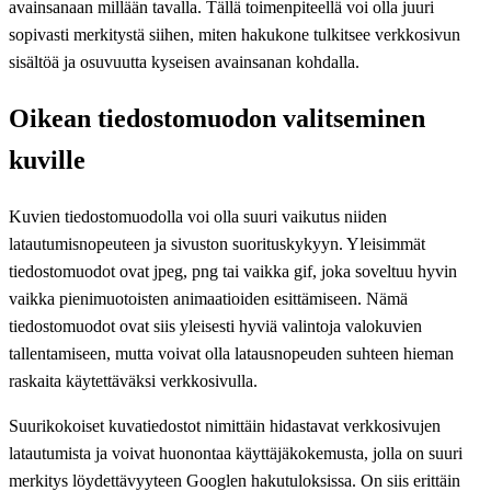
avainsanaan millään tavalla. Tällä toimenpiteellä voi olla juuri
sopivasti merkitystä siihen, miten hakukone tulkitsee verkkosivun
sisältöä ja osuvuutta kyseisen avainsanan kohdalla.
Oikean tiedostomuodon valitseminen
kuville
Kuvien tiedostomuodolla voi olla suuri vaikutus niiden
latautumisnopeuteen ja sivuston suorituskykyyn. Yleisimmät
tiedostomuodot ovat jpeg, png tai vaikka gif, joka soveltuu hyvin
vaikka pienimuotoisten animaatioiden esittämiseen. Nämä
tiedostomuodot ovat siis yleisesti hyviä valintoja valokuvien
tallentamiseen, mutta voivat olla latausnopeuden suhteen hieman
raskaita käytettäväksi verkkosivulla.
Suurikokoiset kuvatiedostot nimittäin hidastavat verkkosivujen
latautumista ja voivat huonontaa käyttäjäkokemusta, jolla on suuri
merkitys löydettävyyteen Googlen hakutuloksissa. On siis erittäin