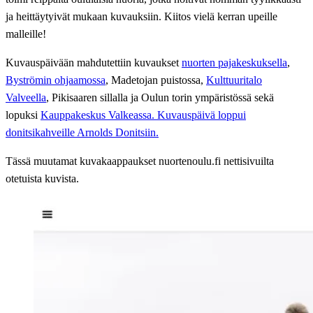
ja heittäytyivät mukaan kuvauksiin. Kiitos vielä kerran upeille
malleille!
Kuvauspäivään mahdutettiin kuvaukset
nuorten pajakeskuksella
,
Byströmin ohjaamossa
, Madetojan puistossa,
Kulttuuritalo
Valveella
, Pikisaaren sillalla ja Oulun torin ympäristössä sekä
lopuksi
Kauppakeskus Valkeassa. Kuvauspäivä loppui
donitsikahveille Arnolds Donitsiin.
Tässä muutamat kuvakaappaukset nuortenoulu.fi nettisivuilta
otetuista kuvista.