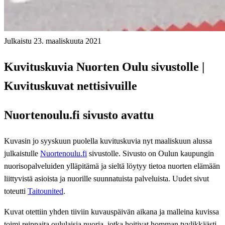
Julkaistu 23. maaliskuuta 2021
Kuvituskuvia Nuorten Oulu sivustolle |
Kuvituskuvat nettisivuille
Nuortenoulu.fi sivusto avattu
Kuvasin jo syyskuun puolella kuvituskuvia nyt maaliskuun alussa
julkaistulle
Nuortenoulu.fi
sivustolle. Sivusto on Oulun kaupungin
nuorisopalveluiden ylläpitämä ja sieltä löytyy tietoa nuorten elämään
liittyvistä asioista ja nuorille suunnatuista palveluista. Uudet sivut
toteutti
Taitounited
.
Kuvat otettiin yhden tiiviin kuvauspäivän aikana ja malleina kuvissa
toimi reippaita oululaisia nuoria, jotka hoitivat homman tyylikkäästi