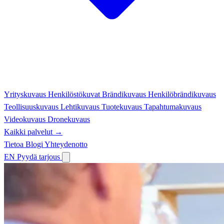
Yrityskuvaus
Henkilöstökuvat
Brändikuvaus
Henkilöbrändikuvaus
Teollisuuskuvaus
Lehtikuvaus
Tuotekuvaus
Tapahtumakuvaus
Videokuvaus
Dronekuvaus
Kaikki palvelut →
Tietoa
Blogi
Yhteydenotto
EN
Pyydä tarjous