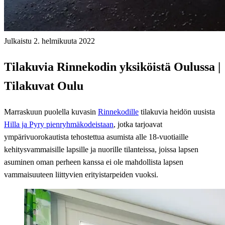
Julkaistu 2. helmikuuta 2022
Tilakuvia Rinnekodin yksiköistä Oulussa |
Tilakuvat Oulu
Marraskuun puolella kuvasin
Rinnekodille
tilakuvia heidön uusista
Hilla ja Pyry pienryhmäkodeistaan
, jotka tarjoavat
ympärivuorokautista tehostettua asumista alle 18-vuotiaille
kehitysvammaisille lapsille ja nuorille tilanteissa, joissa lapsen
asuminen oman perheen kanssa ei ole mahdollista lapsen
vammaisuuteen liittyvien erityistarpeiden vuoksi.