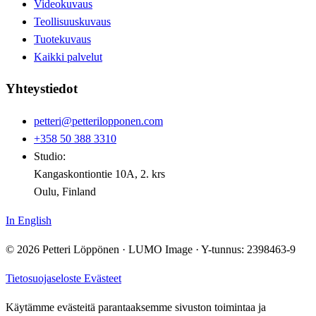
Videokuvaus
Teollisuuskuvaus
Tuotekuvaus
Kaikki palvelut
Yhteystiedot
petteri@petterilopponen.com
+358 50 388 3310
Studio:
Kangaskontiontie 10A, 2. krs
Oulu, Finland
In English
© 2026 Petteri Löppönen · LUMO Image · Y-tunnus: 2398463-9
Tietosuojaseloste
Evästeet
Käytämme evästeitä parantaaksemme sivuston toimintaa ja