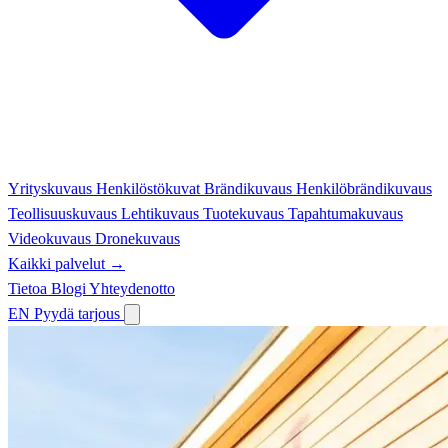
Yrityskuvaus
Henkilöstökuvat
Brändikuvaus
Henkilöbrändikuvaus
Teollisuuskuvaus
Lehtikuvaus
Tuotekuvaus
Tapahtumakuvaus
Videokuvaus
Dronekuvaus
Kaikki palvelut →
Tietoa
Blogi
Yhteydenotto
EN
Pyydä tarjous