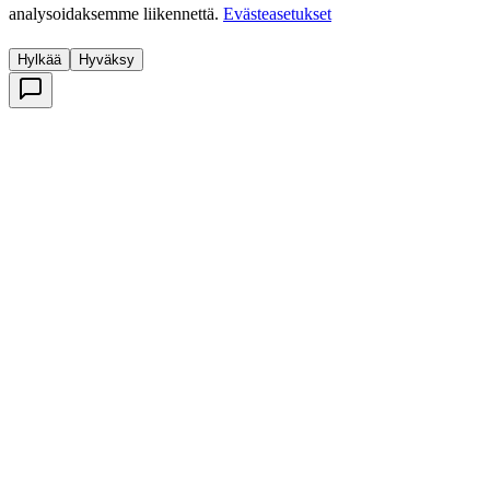
analysoidaksemme liikennettä.
Evästeasetukset
Hylkää
Hyväksy