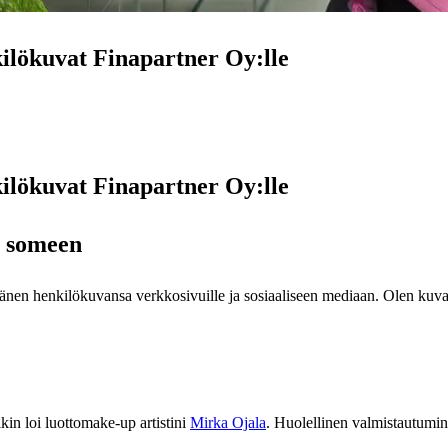
kilökuvat Finapartner Oy:lle
kilökuvat Finapartner Oy:lle
a someen
ää hänen henkilökuvansa verkkosivuille ja sosiaaliseen mediaan. Olen kuv
in loi luottomake-up artistini
Mirka Ojala
. Huolellinen valmistautumine