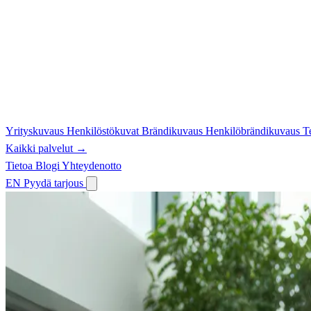
Yrityskuvaus
Henkilöstökuvat
Brändikuvaus
Henkilöbrändikuvaus
T
Kaikki palvelut →
Tietoa
Blogi
Yhteydenotto
EN
Pyydä tarjous