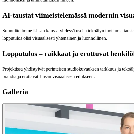
AI-taustat viimeistelemässä modernin visua
Suunnittelimme Liisan kanssa yhdessä useita tekoälyn tuottamia taustoja
lopputulos olisi visuaalisesti yhtenäinen ja luonnollinen.
Lopputulos – raikkaat ja erottuvat henkil
Projektissa yhdistyivät perinteisen studiokuvauksen tarkkuus ja tekoä
brändiä ja erottavat Liisan visuaalisesti edukseen.
Galleria