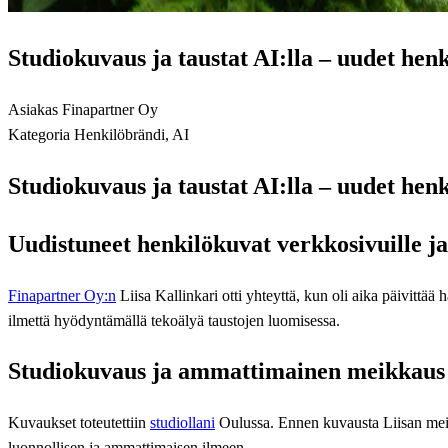
Studiokuvaus ja taustat AI:lla – uudet hen
Asiakas
Finapartner Oy
Kategoria
Henkilöbrändi, AI
Studiokuvaus ja taustat AI:lla – uudet hen
Uudistuneet henkilökuvat verkkosivuille j
Finapartner Oy:n
Liisa Kallinkari otti yhteyttä, kun oli aika päivitt
ilmettä hyödyntämällä tekoälyä taustojen luomisessa.
Studiokuvaus ja ammattimainen meikkaus
Kuvaukset toteutettiin
studiollani
Oulussa. Ennen kuvausta Liisan meik
luonnollisen ja ammattimaisen ilmeen.