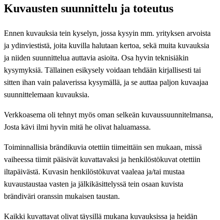
Kuvausten suunnittelu ja toteutus
Ennen kuvauksia tein kyselyn, jossa kysyin mm. yrityksen arvoista
ja ydinviestistä, joita kuvilla halutaan kertoa, sekä muita kuvauksia
ja niiden suunnittelua auttavia asioita. Osa hyvin teknisiäkin
kysymyksiä. Tällainen esikysely voidaan tehdään kirjallisesti tai
sitten ihan vain palaverissa kysymällä, ja se auttaa paljon kuvaajaa
suunnittelemaan kuvauksia.
Verkkoasema oli tehnyt myös oman selkeän kuvaussuunnitelmansa,
Josta kävi ilmi hyvin mitä he olivat haluamassa.
Toiminnallisia brändikuvia otettiin tiimeittäin sen mukaan, missä
vaiheessa tiimit pääsivät kuvattavaksi ja henkilöstökuvat otettiin
iltapäivästä. Kuvasin henkilöstökuvat vaaleaa ja/tai mustaa
kuvaustaustaa vasten ja jälkikäsittelyssä tein osaan kuvista
brändiväri oranssin mukaisen taustan.
Kaikki kuvattavat olivat täysillä mukana kuvauksissa ja heidän