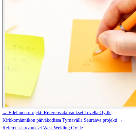
← Edellinen projekti
Referenssikuvaukset Tevella Oy:lle
Kirkkomännikön päiväkodissa Tyrnävällä
Seuraava projekti →
Referenssikuvaukset West Welding Oy:lle