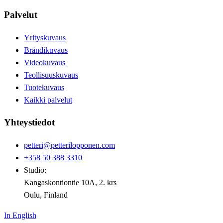
Palvelut
Yrityskuvaus
Brändikuvaus
Videokuvaus
Teollisuuskuvaus
Tuotekuvaus
Kaikki palvelut
Yhteystiedot
petteri@petterilopponen.com
+358 50 388 3310
Studio:
Kangaskontiontie 10A, 2. krs
Oulu, Finland
In English