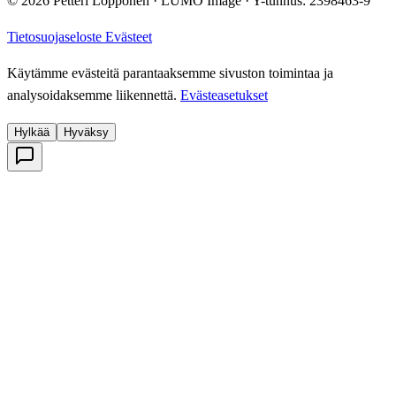
© 2026 Petteri Löppönen · LUMO Image · Y-tunnus: 2398463-9
Tietosuojaseloste
Evästeet
Käytämme evästeitä parantaaksemme sivuston toimintaa ja
analysoidaksemme liikennettä.
Evästeasetukset
Hylkää
Hyväksy