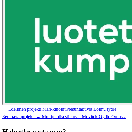
← Edellinen projekti
Markkinointiviestintäkuvia Loimu ry:lle
Seuraava projekti →
Monipuolisesti kuvia Movitek Oy:lle Oulussa
Haluatko vastaavan?