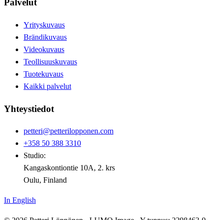
Palvelut
Yrityskuvaus
Brändikuvaus
Videokuvaus
Teollisuuskuvaus
Tuotekuvaus
Kaikki palvelut
Yhteystiedot
petteri@petterilopponen.com
+358 50 388 3310
Studio:
Kangaskontiontie 10A, 2. krs
Oulu, Finland
In English