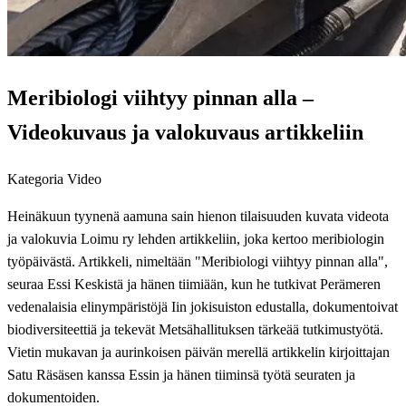
Meribiologi viihtyy pinnan alla –
Videokuvaus ja valokuvaus artikkeliin
Kategoria
Video
Heinäkuun tyynenä aamuna sain hienon tilaisuuden kuvata videota
ja valokuvia Loimu ry lehden artikkeliin, joka kertoo meribiologin
työpäivästä. Artikkeli, nimeltään "Meribiologi viihtyy pinnan alla",
seuraa Essi Keskistä ja hänen tiimiään, kun he tutkivat Perämeren
vedenalaisia elinympäristöjä Iin jokisuiston edustalla, dokumentoivat
biodiversiteettiä ja tekevät Metsähallituksen tärkeää tutkimustyötä.
Vietin mukavan ja aurinkoisen päivän merellä artikkelin kirjoittajan
Satu Räsäsen kanssa Essin ja hänen tiiminsä työtä seuraten ja
dokumentoiden.