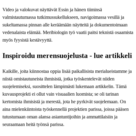
Video ja valokuvat näyttävät Essin ja hänen tiiminsä
valmistautumassa tutkimussukellukseen, navigoimassa vesillä ja
sukeltamassa pinnan alle keräämään näytteitä ja dokumentoimaan
vedenalaista elämää. Meribiologin työ vaatii paitsi teknistä osaamista
myös fyysistä kestävyyttä.
Inspiroidu merensuojelusta - lue artikkeli
Kaikille, joita kiinnostaa oppia lisää paikallisista merialueistamme ja
niistä omistautuneista ihmisistä, jotka työskentelevät niiden
suojelemiseksi, suosittelen lämpimästi lukemaan artikkelin. Tämä
kuvausprojekti ei ollut vain visuaalien luomista; se oli tarinan
kertomista ihmisistä ja merestä, jota he pyrkivät suojelemaan. On
aina mielenkiintoista työskennellä projektien parissa, joissa pääsen
tutustumaan oman alansa asiantuntijoihin ja ammattilaisiin ja
seuraamaan heitä työnsä parissa.