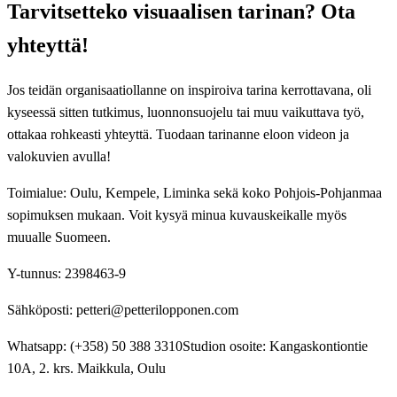
Tarvitsetteko visuaalisen tarinan? Ota
yhteyttä!
Jos teidän organisaatiollanne on inspiroiva tarina kerrottavana, oli
kyseessä sitten tutkimus, luonnonsuojelu tai muu vaikuttava työ,
ottakaa rohkeasti yhteyttä. Tuodaan tarinanne eloon videon ja
valokuvien avulla!
Toimialue: Oulu, Kempele, Liminka sekä koko Pohjois-Pohjanmaa
sopimuksen mukaan. Voit kysyä minua kuvauskeikalle myös
muualle Suomeen.
Y-tunnus: 2398463-9
Sähköposti: petteri@petterilopponen.com
Whatsapp: (+358) 50 388 3310Studion osoite: Kangaskontiontie
10A, 2. krs. Maikkula, Oulu