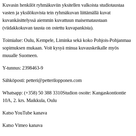
Kuvasin henkilöt ryhmäkuviin yksitellen valkoista studiotaustaa
vasten ja yksilökuvista tein ryhmäkuvan liittämällä kuvat
kuvankäsittelyssä aiemmin kuvattuun maisemataustaan
(viidakkokuvan tausta on ostettu kuvapankista).
Toimialue: Oulu, Kempele, Liminka sekä koko Pohjois-Pohjanmaa
sopimuksen mukaan. Voit kysyä minua kuvauskeikalle myös
muualle Suomeen.
Y-tunnus: 2398463-9
Sähköposti: petteri@petterilopponen.com
Whatsapp: (+358) 50 388 3310Studion osoite: Kangaskontiontie
10A, 2. krs. Maikkula, Oulu
Katso YouTube kanava
Katso Vimeo kanava