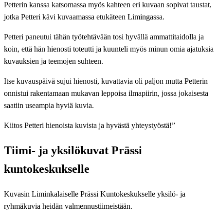
Petterin kanssa katsomassa myös kahteen eri kuvaan sopivat taustat,
jotka Petteri kävi kuvaamassa etukäteen Limingassa.
Petteri paneutui tähän työtehtävään tosi hyvällä ammattitaidolla ja
koin, että hän hienosti toteutti ja kuunteli myös minun omia ajatuksia
kuvauksien ja teemojen suhteen.
Itse kuvauspäivä sujui hienosti, kuvattavia oli paljon mutta Petterin
onnistui rakentamaan mukavan leppoisa ilmapiirin, jossa jokaisesta
saatiin useampia hyviä kuvia.
Kiitos Petteri hienoista kuvista ja hyvästä yhteystyöstä!”
Tiimi- ja yksilökuvat Prässi
kuntokeskukselle
Kuvasin Liminkalaiselle Prässi Kuntokeskukselle yksilö- ja
ryhmäkuvia heidän valmennustiimeistään.