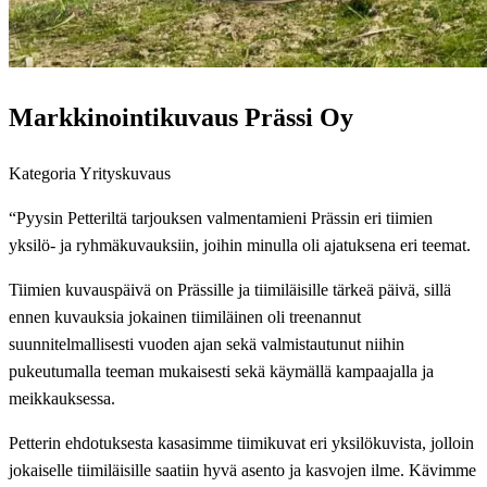
Markkinointikuvaus Prässi Oy
Kategoria
Yrityskuvaus
“Pyysin Petteriltä tarjouksen valmentamieni Prässin eri tiimien
yksilö- ja ryhmäkuvauksiin, joihin minulla oli ajatuksena eri teemat.
Tiimien kuvauspäivä on Prässille ja tiimiläisille tärkeä päivä, sillä
ennen kuvauksia jokainen tiimiläinen oli treenannut
suunnitelmallisesti vuoden ajan sekä valmistautunut niihin
pukeutumalla teeman mukaisesti sekä käymällä kampaajalla ja
meikkauksessa.
Petterin ehdotuksesta kasasimme tiimikuvat eri yksilökuvista, jolloin
jokaiselle tiimiläisille saatiin hyvä asento ja kasvojen ilme. Kävimme