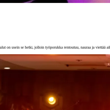
lut on usein se hetki, jolloin työporukka rentoutuu, nauraa ja viettää a