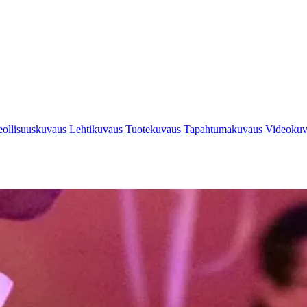
eollisuuskuvaus
Lehtikuvaus
Tuotekuvaus
Tapahtumakuvaus
Videoku