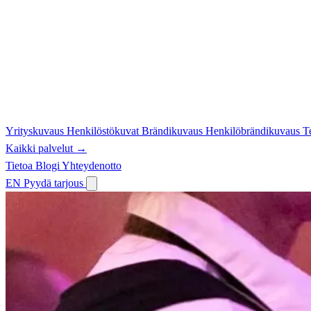
Yrityskuvaus
Henkilöstökuvat
Brändikuvaus
Henkilöbrändikuvaus
T
Kaikki palvelut →
Tietoa
Blogi
Yhteydenotto
EN
Pyydä tarjous