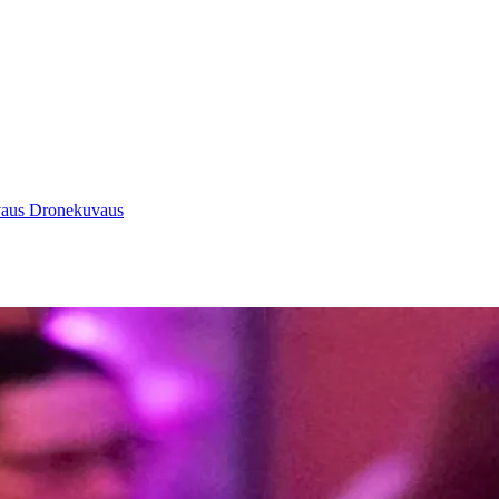
vaus
Dronekuvaus