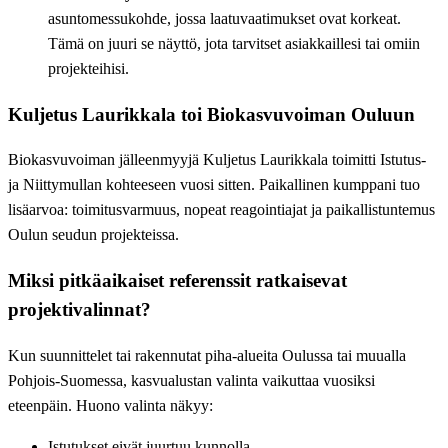
asuntomessukohde, jossa laatuvaatimukset ovat korkeat.
Tämä on juuri se näyttö, jota tarvitset asiakkaillesi tai omiin
projekteihisi.
Kuljetus Laurikkala toi Biokasvuvoiman Ouluun
Biokasvuvoiman jälleenmyyjä Kuljetus Laurikkala toimitti Istutus-
ja Niittymullan kohteeseen vuosi sitten. Paikallinen kumppani tuo
lisäarvoa: toimitusvarmuus, nopeat reagointiajat ja paikallistuntemus
Oulun seudun projekteissa.
Miksi pitkäaikaiset referenssit ratkaisevat
projektivalinnat?
Kun suunnittelet tai rakennutat piha-alueita Oulussa tai muualla
Pohjois-Suomessa, kasvualustan valinta vaikuttaa vuosiksi
eteenpäin. Huono valinta näkyy:
Istutukset eivät juurtuu kunnolla