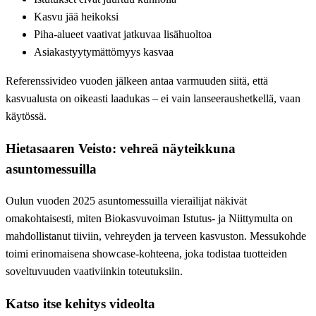
Kasvu jää heikoksi
Piha-alueet vaativat jatkuvaa lisähuoltoa
Asiakastyytymättömyys kasvaa
Referenssivideo vuoden jälkeen antaa varmuuden siitä, että
kasvualusta on oikeasti laadukas – ei vain lanseeraushetkellä, vaan
käytössä.
Hietasaaren Veisto: vehreä näyteikkuna
asuntomessuilla
Oulun vuoden 2025 asuntomessuilla vierailijat näkivät
omakohtaisesti, miten Biokasvuvoiman Istutus- ja Niittymulta on
mahdollistanut tiiviin, vehreyden ja terveen kasvuston. Messukohde
toimi erinomaisena showcase-kohteena, joka todistaa tuotteiden
soveltuvuuden vaativiinkin toteutuksiin.
Katso itse kehitys videolta