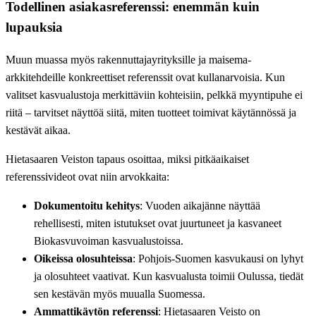
Todellinen asiakasreferenssi: enemmän kuin
lupauksia
Muun muassa myös rakennuttajayrityksille ja maisema-
arkkitehdeille konkreettiset referenssit ovat kullanarvoisia. Kun
valitset kasvualustoja merkittäviin kohteisiin, pelkkä myyntipuhe ei
riitä – tarvitset näyttöä siitä, miten tuotteet toimivat käytännössä ja
kestävät aikaa.
Hietasaaren Veiston tapaus osoittaa, miksi pitkäaikaiset
referenssivideot ovat niin arvokkaita:
Dokumentoitu kehitys
: Vuoden aikajänne näyttää
rehellisesti, miten istutukset ovat juurtuneet ja kasvaneet
Biokasvuvoiman kasvualustoissa.
Oikeissa olosuhteissa
: Pohjois-Suomen kasvukausi on lyhyt
ja olosuhteet vaativat. Kun kasvualusta toimii Oulussa, tiedät
sen kestävän myös muualla Suomessa.
Ammattikäytön referenssi
: Hietasaaren Veisto on