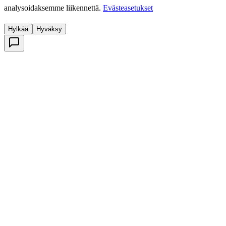
analysoidaksemme liikennettä.
Evästeasetukset
Hylkää
Hyväksy