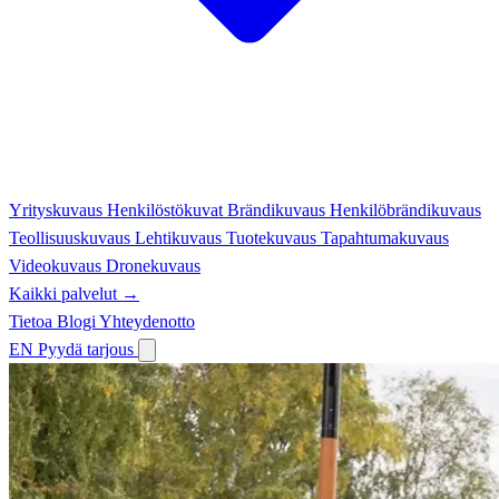
Yrityskuvaus
Henkilöstökuvat
Brändikuvaus
Henkilöbrändikuvaus
Teollisuuskuvaus
Lehtikuvaus
Tuotekuvaus
Tapahtumakuvaus
Videokuvaus
Dronekuvaus
Kaikki palvelut →
Tietoa
Blogi
Yhteydenotto
EN
Pyydä tarjous