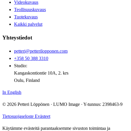
Videokuvaus
Teollisuuskuvaus
Tuotekuvaus
Kaikki palvelut
Yhteystiedot
petteri@petterilopponen.com
+358 50 388 3310
Studio:
Kangaskontiontie 10A, 2. krs
Oulu, Finland
In English
© 2026 Petteri Löppönen · LUMO Image · Y-tunnus: 2398463-9
Tietosuojaseloste
Evästeet
Käytämme evästeitä parantaaksemme sivuston toimintaa ja